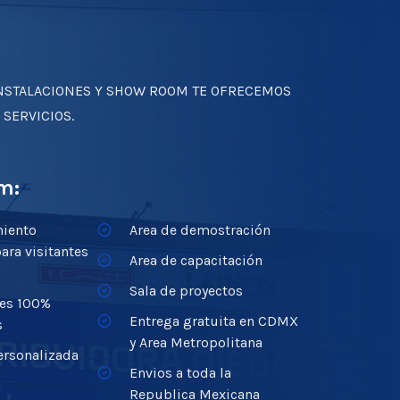
NSTALACIONES Y SHOW ROOM TE OFRECEMOS
 SERVICIOS.
m:
miento
Area de demostración
ara visitantes
Area de capacitación
Sala de proyectos
nes 100%
Entrega gratuita en CDMX
s
y Area Metropolitana
ersonalizada
Envios a toda la
n
Republica Mexicana