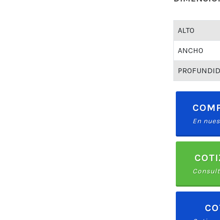
ALTO
ANCHO
PROFUNDI
COMP
En nues
COTI
Consult
CO