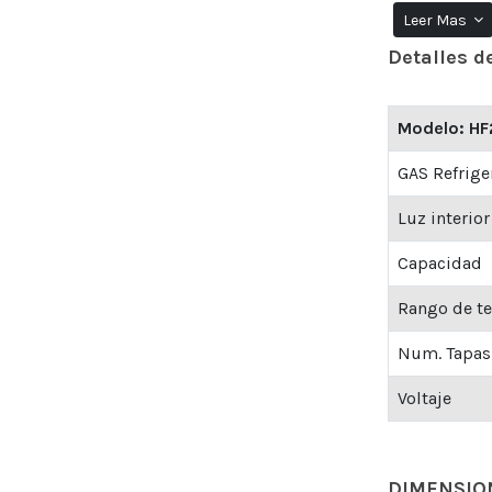
Leer Mas
Esta unidad 
Detalles d
entre -18°C 
alimentos, de
Modelo: HF
GAS Refrige
Control d
congelad
Luz interior
uno de co
Una cana
Capacidad
y mejor c
Rango de t
2 tapas s
independi
Num. Tapas
Jaladera 
superior.
Voltaje
Luz inter
DIMENSIO