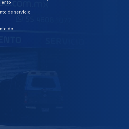
iento
to de servicio
nto de
s