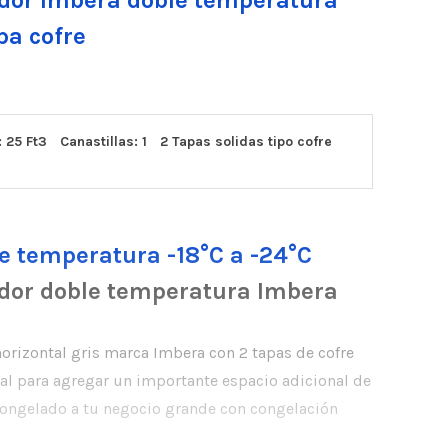
dor Imbera doble temperatura
pa cofre
 25 Ft3
Canastillas: 1
2 Tapas solidas tipo cofre
e temperatura -18°C a -24°C
dor doble temperatura Imbera
orizontal gris marca Imbera con 2 tapas de cofre
eal para agregar un importante espacio adicional de
ongelado a tu negocio grande con congelación