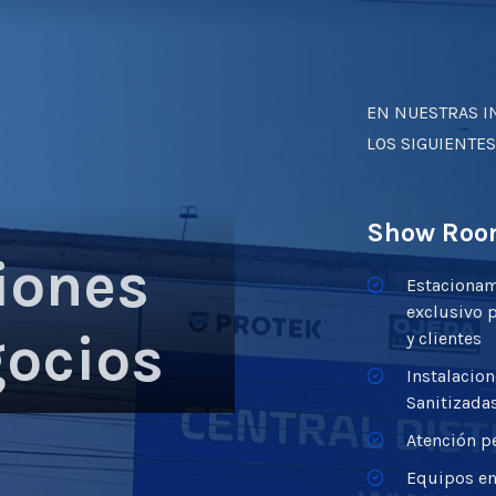
EN NUESTRAS I
LOS SIGUIENTES
Show Roo
iones
Estaciona
exclusivo p
ocios
y clientes
Instalacio
Sanitizada
Atención p
Equipos e