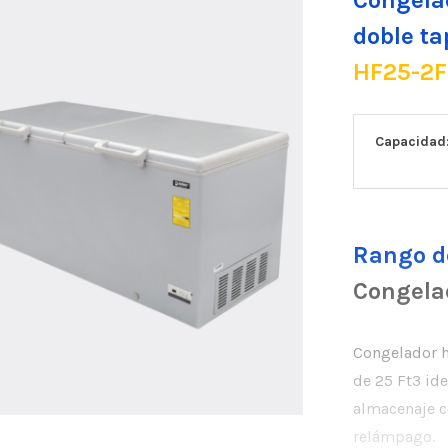
Congela
doble ta
HF25-2F
Capacidad:
Rango d
Congela
Congelador h
de 25 Ft3 id
almacenaje c
relámpago.