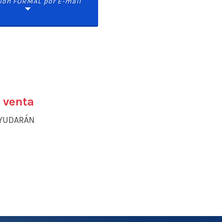
ión FORMAL por E-mail
t venta
AYUDARÁN