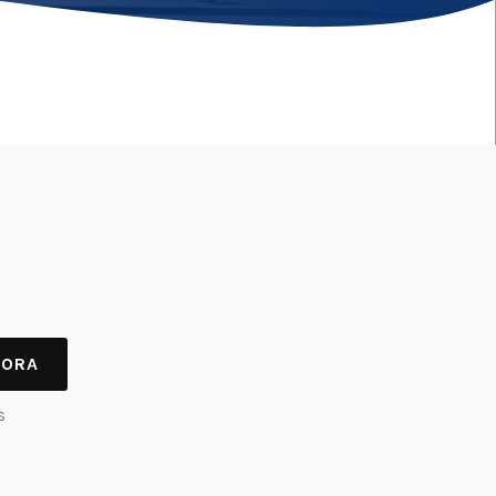
HORA
s